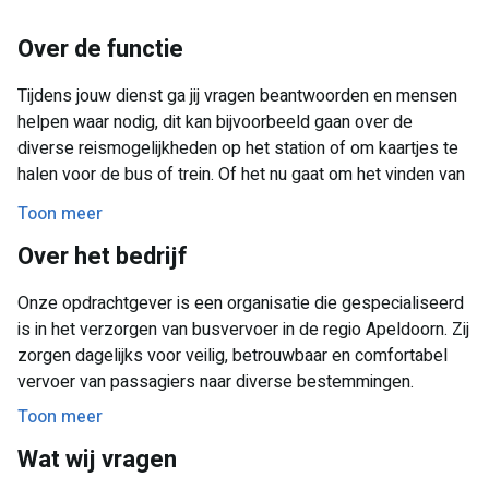
Over de functie
Tijdens jouw dienst ga jij vragen beantwoorden en mensen
helpen waar nodig, dit kan bijvoorbeeld gaan over de
diverse reismogelijkheden op het station of om kaartjes te
halen voor de bus of trein. Of het nu gaat om het vinden van
het juiste spoor, de halte of de taxistandplaats, jij bent dé
Toon meer
persoon die hen de weg wijst. Daarnaast help je ouderen en
Over het bedrijf
reizigers die bijvoorbeeld mindervalide zijn en wat extra
hulp kunnen gebruiken.
Onze opdrachtgever is een organisatie die gespecialiseerd
is in het verzorgen van busvervoer in de regio Apeldoorn. Zij
zorgen dagelijks voor veilig, betrouwbaar en comfortabel
vervoer van passagiers naar diverse bestemmingen.
Toon meer
Wat wij vragen