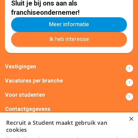
Sluit je bij ons aan als
franchiseondernemer!
Meer informatie
Ik heb interesse
Vestigingen
Vacatures per branche
Voor studenten
Contactgegevens
×
Recruit a Student maakt gebruik van
+31(0)88 522 00 76
info@recruitastudent.nl
cookies
Alle vestigingen