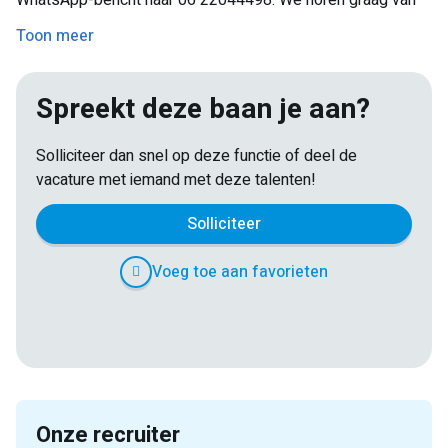
WhatsApp-bericht naar 06 22044498. We horen graag van
je!
Toon meer
Spreekt deze baan je aan?
Solliciteer dan snel op deze functie of deel de
vacature met iemand met deze talenten!
Solliciteer
Voeg toe aan favorieten
E-
Facebook
Twitter
LinkedIn
Pinterest
WhatsApp
mail
Onze recruiter