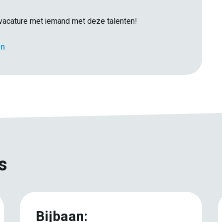
e vacature met iemand met deze talenten!
E-
en
Facebook
Twitter
LinkedIn
Pinterest
WhatsApp
mail
s
Bijbaan: