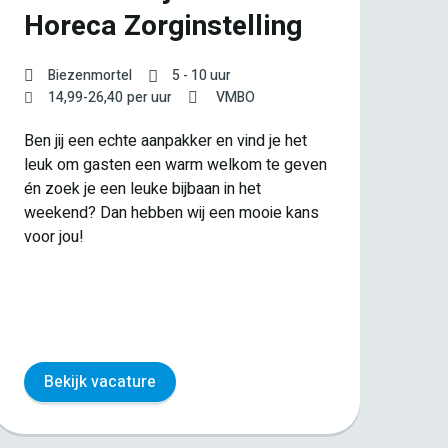
Horeca Zorginstelling
H
g
Biezenmortel
5 - 10 uur
z
14,99
-
26,40
per uur
VMBO
Ben jij een echte aanpakker en vind je het
leuk om gasten een warm welkom te geven
én zoek je een leuke bijbaan in het
weekend? Dan hebben wij een mooie kans
voor jou!
Wil
sla
wek
jou
Bekijk vacature