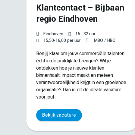
Klantcontact – Bijbaan
regio Eindhoven
Eindhoven
16 - 32 uur
15,50
-
16,00
per uur
MBO
HBO
Ben jij klaar om jouw commerciële talenten
écht in de praktijk te brengen? Wil je
ontdekken hoe je nieuwe klanten
 de
binnenhaalt, impact maakt en meteen
verantwoordelijkheid krijgt in een groeiende
wij
organisatie? Dan is dit dé ideale vacature
voor jou!
Bekijk vacature