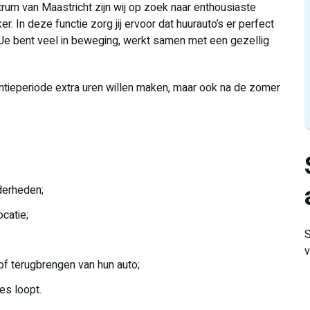
ntrum van Maastricht zijn wij op zoek naar enthousiaste
. In deze functie zorg jij ervoor dat huurauto’s er perfect
t. Je bent veel in beweging, werkt samen met een gezellig
antieperiode extra uren willen maken, maar ook na de zomer
derheden;
catie;
S
v
 of terugbrengen van hun auto;
es loopt.