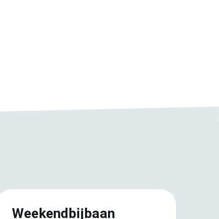
Weekendbijbaan
F