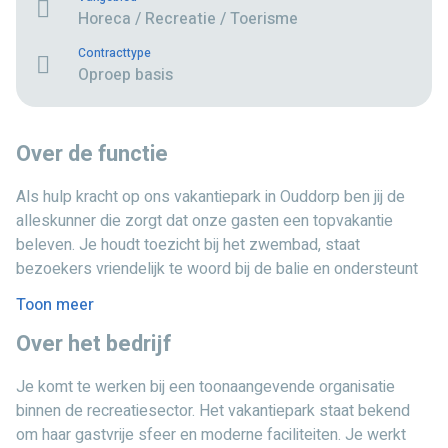
Horeca / Recreatie / Toerisme
Contracttype
Oproep basis
Over de functie
Als hulp kracht op ons vakantiepark in Ouddorp ben jij de
alleskunner die zorgt dat onze gasten een topvakantie
beleven. Je houdt toezicht bij het zwembad, staat
bezoekers vriendelijk te woord bij de balie en ondersteunt
bij diverse recreatieve werkzaamheden. Jouw inzet zorgt
Toon meer
voor een veilige en gastvrije sfeer op het park.
Over het bedrijf
Op een gemiddelde werkdag begin je bijvoorbeeld met het
controleren van de zwembadveiligheid. Daarna help je bij de
Je komt te werken bij een toonaangevende organisatie
receptie met in- en uitchecken, beantwoord je vragen van
binnen de recreatiesector. Het vakantiepark staat bekend
gasten en bedien je het kassasysteem. Tussendoor spring
om haar gastvrije sfeer en moderne faciliteiten. Je werkt