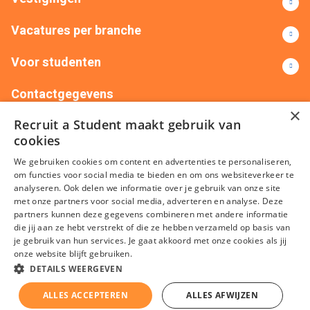
Vacatures per branche
Voor studenten
Contactgegevens
×
Recruit a Student maakt gebruik van
+31(0)88 522 00 76
info@recruitastudent.nl
cookies
Alle vestigingen
We gebruiken cookies om content en advertenties te personaliseren,
om functies voor social media te bieden en om ons websiteverkeer te
analyseren. Ook delen we informatie over je gebruik van onze site
met onze partners voor social media, adverteren en analyse. Deze
partners kunnen deze gegevens combineren met andere informatie
die jij aan ze hebt verstrekt of die ze hebben verzameld op basis van
je gebruik van hun services. Je gaat akkoord met onze cookies als jij
onze website blijft gebruiken.
Algemene voorwaarden
Privacy
Cookies
Disclaimer
DETAILS WEERGEVEN
Sitemap
ALLES ACCEPTEREN
ALLES AFWIJZEN
KvK nummer: 20092214 © Recruit a Student 2026