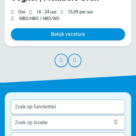
Oss
16 - 24 uur
15,09
per uur
MBO/HBO
HBO/WO
Bekijk vacature
Locati
ophale