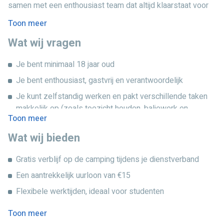
je bij waar nodig en zorg je dat alles op rolletjes loopt.
samen met een enthousiast team dat altijd klaarstaat voor
Dankzij het afwisselende werk en het contact met gasten is
de gasten. Het park biedt een dynamische en leerzame
Toon meer
geen dag hetzelfde.
werkomgeving waar samenwerking en plezier centraal
Wat wij vragen
staan.
Ben jij sociaal, verantwoordelijk en zoek je een leuke
vakantiebaan mét verblijf? Grijp je kans en solliciteer
Je bent minimaal 18 jaar oud
vandaag nog! Dit is dé kans om werkervaring op te doen in
Je bent enthousiast, gastvrij en verantwoordelijk
de recreatiesector, nieuwe mensen te leren kennen en te
genieten van een gezellige sfeer op het park.
Je kunt zelfstandig werken en pakt verschillende taken
makkelijk op (zoals toezicht houden, baliewerk en
Toon meer
kassabediening)
Wat wij bieden
Je hebt administratieve vaardigheden voor
baliewerkzaamheden
Gratis verblijf op de camping tijdens je dienstverband
Je bent fulltime beschikbaar tijdens het vakantieseizoen,
Een aantrekkelijk uurloon van €15
met name in juli, augustus en september
Flexibele werktijden, ideaal voor studenten
Personeelskorting op parkfaciliteiten
Toon meer
Afwisselende werkzaamheden in een leuke omgeving