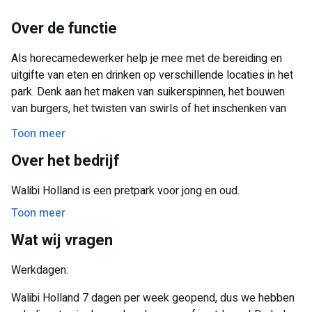
Over de functie
Als horecamedewerker help je mee met de bereiding en
uitgifte van eten en drinken op verschillende locaties in het
park. Denk aan het maken van suikerspinnen, het bouwen
van burgers, het twisten van swirls of het inschenken van
frisdrank. Jij zorgt ervoor dat iedere bezoeker vriendelijk
Toon meer
wordt geholpen en dat elke bezoeker een onvergetelijke
Over het bedrijf
dag heeft bij Walibi Holland. English allowed. Als
medewerker rides bedien je, na een korte inwerkperiode,
Walibi Holland is een pretpark voor jong en oud.
verschillende rides (denk bijvoorbeeld aan de draaimolen of
een kinderattractie). Voor deze diensten is het belangrijk dat
Toon meer
je minimaal 2 diensten per week beschikbaar bent.
Wat wij vragen
Daarnaast spreek je hiervoor de Nederlandse taal.
Werkdagen:
Walibi Holland 7 dagen per week geopend, dus we hebben