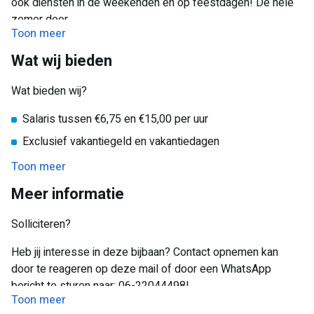
ook diensten in de weekenden en op feestdagen! De hele
zomer door.
Toon meer
Wat wij bieden
Werktijden:
Wat bieden wij?
09:30 – 18:30 uur (bij sluiting park om 18:00 uur)
Salaris tussen €6,75 en €15,00 per uur
09:30 – 19:30 uur (bij sluiting park om 19:00 uur)
Exclusief vakantiegeld en vakantiedagen
Gratis vervoer naar het park
Toon meer
Werken in een gezellig team
Meer informatie
Een afwisselende werkplek in een attractiepark
Solliciteren?
Vervoer
Heb jij interesse in deze bijbaan? Contact opnemen kan
Er rijdt gratis vervoer vanaf: Almere, Lelystad, Zwolle,
door te reageren op deze mail of door een WhatsApp
Kampen, Dronten, Biddinghuizen, Amersfoort, Zeewolde en
bericht te sturen naar: 06-22044498!
Harderwijk.
Toon meer