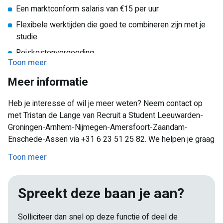
Je beheerst de Nederlandse taal goed, zowel mondeling
Een marktconform salaris van €15 per uur
als schriftelijk
Flexibele werktijden die goed te combineren zijn met je
Je beschikt over goede teamvaardigheden
studie
Reiskostenvergoeding
Toon meer
Persoonlijke ontwikkelingstrainingen en
Meer informatie
doorgroeimogelijkheden
De kans om te werken met de nieuwste ICT-
Heb je interesse of wil je meer weten? Neem contact op
technologieën
met Tristan de Lange van Recruit a Student Leeuwarden-
Een leuke, leerzame werkomgeving met enthousiaste
Groningen-Arnhem-Nijmegen-Amersfoort-Zaandam-
collega’s
Enschede-Assen via +31 6 23 51 25 82. We helpen je graag
verder en beantwoorden al je vragen. Solliciteer vandaag
Toon meer
nog en start jouw carrière in de ICT!
Spreekt deze baan je aan?
Solliciteer dan snel op deze functie of deel de