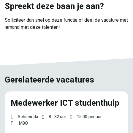
Spreekt deze baan je aan?
Solliciteer dan snel op deze functie of deel de vacature met
iemand met deze talenten!
E-
Facebook
Twitter
LinkedIn
Pinterest
WhatsApp
mail
Gerelateerde vacatures
Medewerker ICT studenthulp
Scheemda
8 - 32 uur
15,00
per uur
MBO