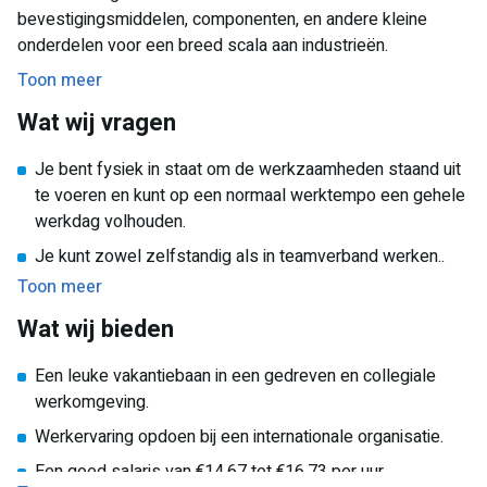
van de assemblageprocessen.
bevestigingsmiddelen, componenten, en andere kleine
Uitvoeren van deelassemblages in een lijn-assemblage.
onderdelen voor een breed scala aan industrieën.
Zelfstandig uitvoeren van assemblages.
Toon meer
Uitvoeren van controlewerkzaamheden om de kwaliteit te
Wat wij vragen
waarborgen.
Verpakken van geassembleerde producten volgens de
Je bent fysiek in staat om de werkzaamheden staand uit
juiste procedures.
te voeren en kunt op een normaal werktempo een gehele
werkdag volhouden.
Je kunt zowel zelfstandig als in teamverband werken..
Toon meer
Je bent flexibel, een echte aanpakker en collegiaal.
Wat wij bieden
Je bent beschikbaar maandag t/m vrijdag (3-5 dagen)
Een leuke vakantiebaan in een gedreven en collegiale
werkomgeving.
Werkervaring opdoen bij een internationale organisatie.
Een goed salaris van €14.67 tot €16.73 per uur