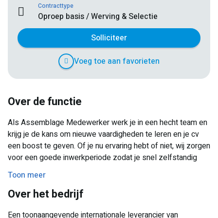
Contracttype
Oproep basis / Werving & Selectie
Solliciteer
Voeg toe aan favorieten
Over de functie
Als Assemblage Medewerker werk je in een hecht team en
krijg je de kans om nieuwe vaardigheden te leren en je cv
een boost te geven. Of je nu ervaring hebt of niet, wij zorgen
voor een goede inwerkperiode zodat je snel zelfstandig
aan de slag kunt.
Toon meer
Wat ga je doen?
Over het bedrijf
Samen met je collega's zorg je voor een soepel verloop
Een toonaangevende internationale leverancier van