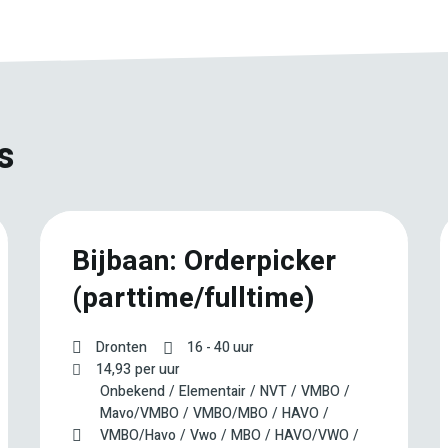
s
Bijbaan: Orderpicker
(parttime/fulltime)
Dronten
16 - 40 uur
14,93
per uur
Onbekend
Elementair
NVT
VMBO
Mavo/VMBO
VMBO/MBO
HAVO
VMBO/Havo
Vwo
MBO
HAVO/VWO