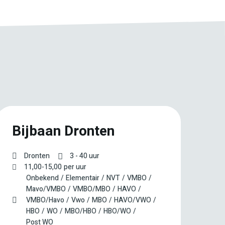
Bijbaan Dronten
P
s
Dronten
3 - 40 uur
|
11,00
-
15,00
per uur
Onbekend
Elementair
NVT
VMBO
Mavo/VMBO
VMBO/MBO
HAVO
VMBO/Havo
Vwo
MBO
HAVO/VWO
HBO
WO
MBO/HBO
HBO/WO
Post WO