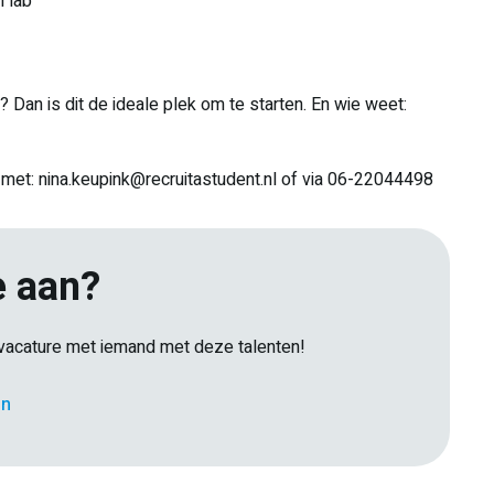
l lab
s? Dan is dit de ideale plek om te starten. En wie weet:
 met: nina.keupink@recruitastudent.nl of via 06-22044498
e aan?
e vacature met iemand met deze talenten!
E-
en
Facebook
Twitter
LinkedIn
Pinterest
WhatsApp
mail