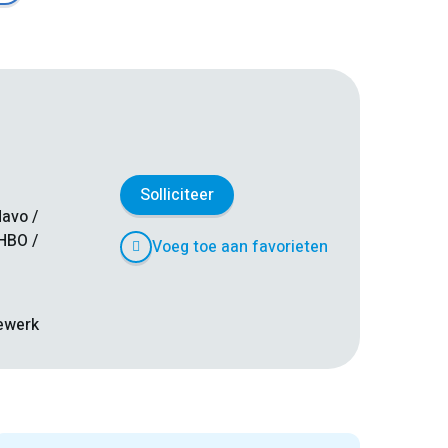
Solliciteer
avo /
HBO /
Voeg toe aan favorieten
iewerk