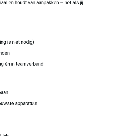
iaal en houdt van aanpakken – net als jij.
ng is niet nodig)
anden
ig én in teamverband
baan
ieuwste apparatuur