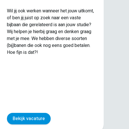
Wil jij ook werken wanneer het jouw uitkomt,
of ben jij juist op zoek naar een vaste
bijbaan die gerelateerd is aan jouw studie?
Wij helpen je hierbij graag en denken graag
Ben
met je mee. We hebben diverse soorten
een
(bij)banen die ook nog eens goed betalen.
maa
Hoe fijn is dat?!
vak
we 
sc
Bekijk vacature