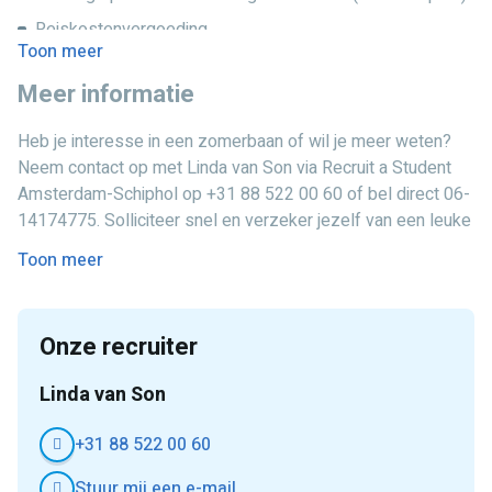
Reiskostenvergoeding
Toon meer
Opbouw van vakantiegeld en vakantie-uren
Meer informatie
Flexibele werktijden (minimaal 16 tot maximaal 40 uur per
week)
Heb je interesse in een zomerbaan of wil je meer weten?
Afwisselende en leerzame werkomgeving
Neem contact op met Linda van Son via Recruit a Student
Amsterdam-Schiphol op +31 88 522 00 60 of bel direct 06-
Direct duidelijkheid over je rooster na de inwerkdag
14174775. Solliciteer snel en verzeker jezelf van een leuke
vakantiebaan deze zomer!
Toon meer
Onze recruiter
Linda van Son
+31 88 522 00 60
Stuur mij een e-mail