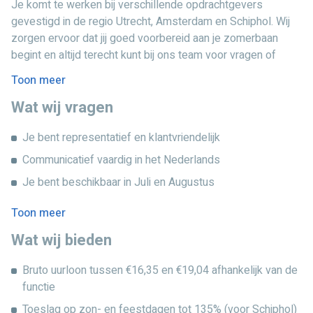
Je komt te werken bij verschillende opdrachtgevers
Wil je deze zomer niet stilzitten en direct aan de slag?
gevestigd in de regio Utrecht, Amsterdam en Schiphol. Wij
Solliciteer dan snel! Na een korte inwerkdag kunnen wij je
zorgen ervoor dat jij goed voorbereid aan je zomerbaan
meteen inplannen, zodat je precies weet waar je aan toe
begint en altijd terecht kunt bij ons team voor vragen of
bent. Grijp deze kans om je zomer nuttig én leuk te
ondersteuning. Je krijgt volop kansen om werkervaring op
Toon meer
besteden. Plan snel een kennismakingsgesprek en ontdek
te doen en jouw netwerk uit te breiden in een professionele,
welke baan het beste bij jou past!
Wat wij vragen
maar informele werkomgeving. Voor Utrecht en Amsterdam
is data al bekend en kan je op basis van jouw
Je bent representatief en klantvriendelijk
beschikbaarheid de planning vastleggen.
Communicatief vaardig in het Nederlands
Je bent beschikbaar in Juli en Augustus
Je werkt zelfstandig en bent betrouwbaar
Toon meer
Ervaring is niet vereist, maar wel een pluspunt
Wat wij bieden
Bruto uurloon tussen €16,35 en €19,04 afhankelijk van de
functie
Toeslag op zon- en feestdagen tot 135% (voor Schiphol)