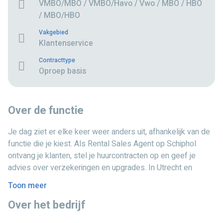
VMBO/MBO / VMBO/Havo / Vwo / MBO / HBO
/ MBO/HBO
Vakgebied
Klantenservice
Contracttype
Oproep basis
Over de functie
Je dag ziet er elke keer weer anders uit, afhankelijk van de
functie die je kiest. Als Rental Sales Agent op Schiphol
ontvang je klanten, stel je huurcontracten op en geef je
advies over verzekeringen en upgrades. In Utrecht en
Amsterdam Zuidoost ben jij het vriendelijke gezicht bij de
Toon meer
receptie, beheer je telefoontjes en zorg je voor een nette
Over het bedrijf
werkomgeving. Je werkt in een leuk team, leert nieuwe
mensen kennen en doet waardevolle werkervaring op.