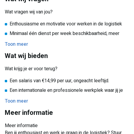
multinationals als snelgroeiende ondernemingen.
los je dit samen met je teamlead op, zodat de bestelling
Wat vragen wij van jou?
netjes verstuurd kan worden.
Laden en lossen:
Enthousiasme en motivatie voor werken in de logistiek
Dagelijks komen vrachtwagens en containers binnen met
Minimaal één dienst per week beschikbaarheid, meer
nieuwe voorraden, vaak op pallets, in dozen of zakken.
uren zijn welkom
Toon meer
Deze goederen moeten worden verwerkt en gesorteerd
Leergierigheid en snel oppakken van nieuwe
in het magazijn. Daarnaast zorg jij ervoor dat pallets naar
Wat wij bieden
werkzaamheden
de juiste vrachtwagen gaan en dat het bijbehorende
papierwerk in orde is.
Nauwkeurigheid, flexibiliteit en een hands-on mentaliteit
Wat krijg je er voor terug?
Teamspeler die ook zelfstandig kan werken
Een salaris van €14,99 per uur, ongeacht leeftijd.
Een internationale en professionele werkplek waar jij je
volledig kunt ontwikkelen
Toon meer
Werk in een 24/7 opererende, dynamische logistieke
Meer informatie
omgeving
Meer informatie
Ben jij enthousiast en werk je graag in de logistiek? Stuur