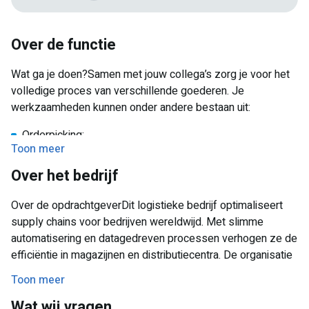
Over de functie
Wat ga je doen?Samen met jouw collega’s zorg je voor het
volledige proces van verschillende goederen. Je
werkzaamheden kunnen onder andere bestaan uit:
Orderpicking:
Toon meer
Als picker ga je lopend of met een EPT (elektrische
pallettruck) door het magazijn en pak je aan de hand van
Over het bedrijf
een scanner de juiste producten en aantallen. Het is
belangrijk dat je dit nauwkeurig en in een goed tempo
Over de opdrachtgeverDit logistieke bedrijf optimaliseert
doet. Je stappenteller zal het zeker niet rustig krijgen!
supply chains voor bedrijven wereldwijd. Met slimme
automatisering en datagedreven processen verhogen ze de
Packing:
efficiëntie in magazijnen en distributiecentra. De organisatie
Op de packing afdeling ben jij de laatste die de producten
is actief in diverse sectoren, waaronder retail en
ziet voordat ze naar de klant gaan. Het is dus extra
Toon meer
technologie. Duurzaamheid, flexibiliteit en klantgerichtheid
belangrijk dat je goed controleert of de order compleet
Wat wij vragen
staan centraal. Het bedrijf ondersteunt zowel grote
en foutloos is. Ontdek je een fout of iets bijzonders? Dan