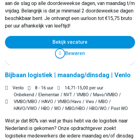
aan de slag op alle doordeweekse dagen, van maandag t/m
vrijdag. Belangrijk is dat je minimaal 2 doordeweekse dagen
beschikbaar bent. Je ontvangt een uurloon tot €15,75 bruto
per uur afhankelijk van leeftijd!
Bekijk vacature
Bewaren
Bijbaan logistiek | maandag/dinsdag | Venlo
Venlo
8 - 16 uur
14,71
-
15,00
per uur
Onbekend
Elementair
NVT
VMBO
Mavo/VMBO
VMBO/MBO
HAVO
VMBO/Havo
Vwo
MBO
HAVO/VWO
HBO
WO
MBO/HBO
HBO/WO
Post WO
Wist je dat 80% van wat je thuis hebt via de logistiek naar
Nederland is gekomen? Onze opdrachtgever zoekt
logistieke medewerkers die iedere maandag en/of dinsdag