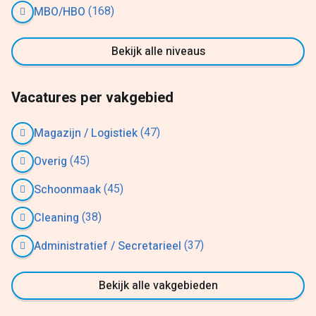
(168)
MBO/HBO
Bekijk alle niveaus
Vacatures per vakgebied
(47)
Magazijn / Logistiek
(45)
Overig
(45)
Schoonmaak
(38)
Cleaning
(37)
Administratief / Secretarieel
Bekijk alle vakgebieden