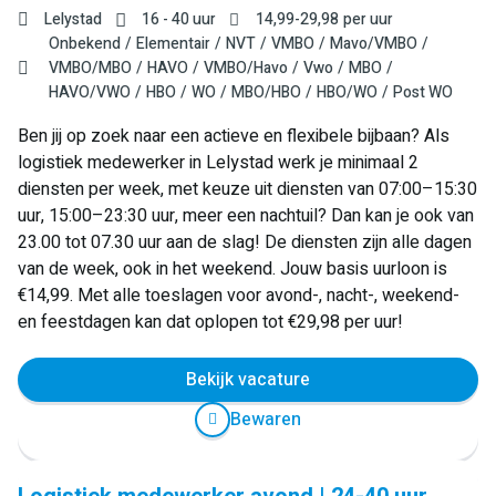
Lelystad
16 - 40 uur
14,99
-
29,98
per uur
Onbekend
Elementair
NVT
VMBO
Mavo/VMBO
VMBO/MBO
HAVO
VMBO/Havo
Vwo
MBO
HAVO/VWO
HBO
WO
MBO/HBO
HBO/WO
Post WO
Ben jij op zoek naar een actieve en flexibele bijbaan? Als
logistiek medewerker in Lelystad werk je minimaal 2
diensten per week, met keuze uit diensten van 07:00–15:30
uur, 15:00–23:30 uur, meer een nachtuil? Dan kan je ook van
23.00 tot 07.30 uur aan de slag! De diensten zijn alle dagen
van de week, ook in het weekend. Jouw basis uurloon is
€14,99. Met alle toeslagen voor avond-, nacht-, weekend-
en feestdagen kan dat oplopen tot €29,98 per uur!
Bekijk vacature
Bewaren