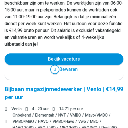
beschikbaar zijn om te werken. De werktijden zijn van 06.00-
15.00 uur, maar in piekperiodes kunnen de werktijden ook
van 11.00-19.00 uur zijn. Belangrijk is dat je minimaal één
dienst per week kunt werken. Het uurloon voor deze functie
is €14,99 bruto per uur. Dit salaris is exclusief vakantiegeld
en vakantie uren en wordt wekelijks of 4-wekelijks
uitbetaald aan je!
Bekijk vacature
Bewaren
Bijbaan magazijnmedewerker | Venlo | €14,99
per uur
Venlo
4 - 20 uur
14,71
per uur
Onbekend
Elementair
NVT
VMBO
Mavo/VMBO
VMBO/MBO
HAVO
VMBO/Havo
Vwo
MBO
HAVO/VWO
HBO
WO
MBO/HBO
HBO/WO
Post WO