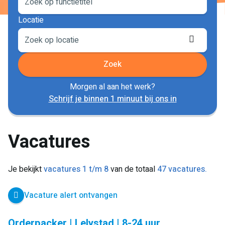
Locatie
Locati
ophale
Zoek
Morgen al aan het werk?
Schrijf je binnen 1 minuut bij ons in
Vacatures
Je bekijkt
vacatures 1 t/m 8
van de totaal
47 vacatures.
Vacature alert ontvangen
Orderpacker | Lelystad | 8-24 uur