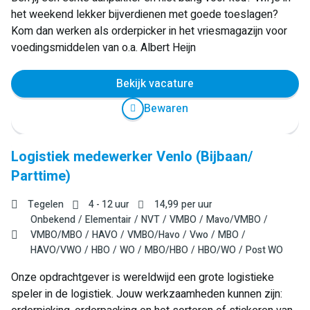
het weekend lekker bijverdienen met goede toeslagen?
Kom dan werken als orderpicker in het vriesmagazijn voor
voedingsmiddelen van o.a. Albert Heijn
Bekijk vacature
Bewaren
Logistiek medewerker Venlo (Bijbaan/
Parttime)
Tegelen
4 - 12 uur
14,99
per uur
Onbekend
Elementair
NVT
VMBO
Mavo/VMBO
VMBO/MBO
HAVO
VMBO/Havo
Vwo
MBO
HAVO/VWO
HBO
WO
MBO/HBO
HBO/WO
Post WO
Onze opdrachtgever is wereldwijd een grote logistieke
speler in de logistiek. Jouw werkzaamheden kunnen zijn: