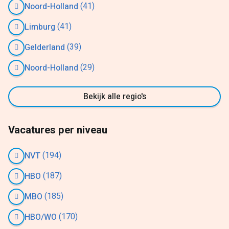
(41)
Noord-Holland
(41)
Limburg
(39)
Gelderland
(29)
Noord-Holland
Bekijk alle regio's
Vacatures per niveau
(194)
NVT
(187)
HBO
(185)
MBO
(170)
HBO/WO