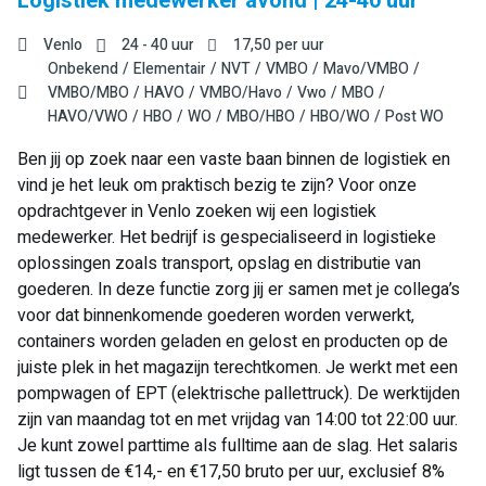
Logistiek medewerker avond | 24-40 uur
Venlo
24 - 40 uur
17,50
per uur
Onbekend
Elementair
NVT
VMBO
Mavo/VMBO
VMBO/MBO
HAVO
VMBO/Havo
Vwo
MBO
HAVO/VWO
HBO
WO
MBO/HBO
HBO/WO
Post WO
Ben jij op zoek naar een vaste baan binnen de logistiek en
vind je het leuk om praktisch bezig te zijn? Voor onze
opdrachtgever in Venlo zoeken wij een logistiek
medewerker. Het bedrijf is gespecialiseerd in logistieke
oplossingen zoals transport, opslag en distributie van
goederen. In deze functie zorg jij er samen met je collega’s
voor dat binnenkomende goederen worden verwerkt,
containers worden geladen en gelost en producten op de
juiste plek in het magazijn terechtkomen. Je werkt met een
pompwagen of EPT (elektrische pallettruck). De werktijden
zijn van maandag tot en met vrijdag van 14:00 tot 22:00 uur.
Je kunt zowel parttime als fulltime aan de slag. Het salaris
ligt tussen de €14,- en €17,50 bruto per uur, exclusief 8%