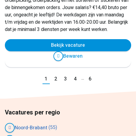
orderpicking, orderpacking en het sorteren of stickeren van
de binnengekomen orders. Jouw salaris? €14,40 bruto per
uur, ongeacht je leeftijd! De werkdagen zijn van maandag
t/m vrijdag en de werktijden van 16.00-20.00 uur. Belangrijk
dat je minimaal 3 diensten per week kunt werken.
Bekijk vacature
Bewaren
...
Vorige
1
2
3
4
6
Volgende
Vacatures per regio
(55)
Noord-Brabant