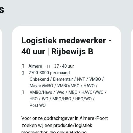
s
Logistiek medewerker -
40 uur | Rijbewijs B
Almere
37 - 40 uur
2700
-
3000
per maand
Onbekend
Elementair
NVT
VMBO
Mavo/VMBO
VMBO/MBO
HAVO
VMBO/Havo
Vwo
MBO
HAVO/VWO
HBO
WO
MBO/HBO
HBO/WO
Post WO
Voor onze opdrachtgever in Almere-Poort
zoeken wij een productie/logistiek
medewerker, die ook wat kleine