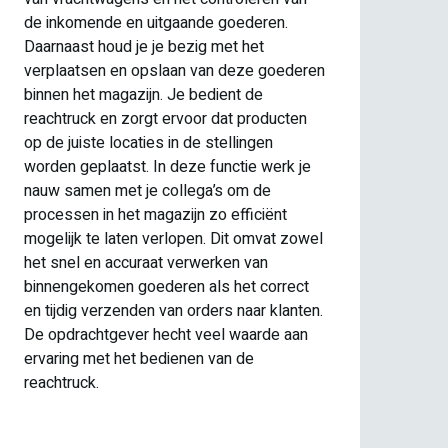
pac
de inkomende en uitgaande goederen.
wer
Daarnaast houd je je bezig met het
mid
verplaatsen en opslaan van deze goederen
tus
binnen het magazijn. Je bedient de
(af
reachtruck en zorgt ervoor dat producten
Wer
op de juiste locaties in de stellingen
gel
worden geplaatst. In deze functie werk je
uur
nauw samen met je collega’s om de
processen in het magazijn zo efficiënt
mogelijk te laten verlopen. Dit omvat zowel
het snel en accuraat verwerken van
binnengekomen goederen als het correct
en tijdig verzenden van orders naar klanten.
De opdrachtgever hecht veel waarde aan
ervaring met het bedienen van de
reachtruck.