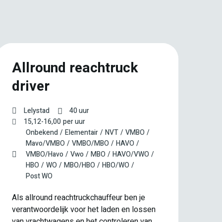
Allround reachtruck
A
driver
m
1
Lelystad
40 uur
15,12
-
16,00
per uur
Onbekend
Elementair
NVT
VMBO
Mavo/VMBO
VMBO/MBO
HAVO
VMBO/Havo
Vwo
MBO
HAVO/VWO
Maa
HBO
WO
MBO/HBO
HBO/WO
ope
Post WO
zor
van
Als allround reachtruckchauffeur ben je
te 
verantwoordelijk voor het laden en lossen
ook
van vrachtwagens en het controleren van