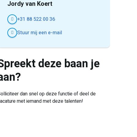
Jordy van Koert
+31 88 522 00 36
Stuur mij een e-mail
Spreekt deze baan je
aan?
olliciteer dan snel op deze functie of deel de
acature met iemand met deze talenten!
E-
Facebook
Twitter
LinkedIn
Pinterest
WhatsApp
mail