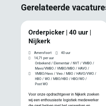
Gerelateerde vacature
Orderpicker | 40 uur |
er
Nijkerk
Amersfoort
40 uur
14,71
per uur
Onbekend
Elementair
NVT
VMBO
Mavo/VMBO
VMBO/MBO
HAVO
VMBO/Havo
Vwo
MBO
HAVO/VWO
HBO
WO
MBO/HBO
HBO/WO
Post WO
Voor onze opdrachtgever in Nijkerk zoeken
wij een enthousiaste logistiek medewerker
en
die gaat helpen met het verwerken en