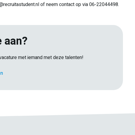
na@recruitastudent.nl of neem contact op via 06-22044498.
e aan?
e vacature met iemand met deze talenten!
E-
en
Facebook
Twitter
LinkedIn
Pinterest
WhatsApp
mail