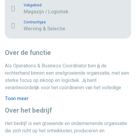
Vakgebied
Magazijn / Logistiek
Contracttype
Werving & Selectie
Over de functie
Als Operations & Business Coordinator ben jij de
rechterhand binnen een snelgroeiende organisatie, met een
sterke focus op inkoop en logistiek. Jij bent
verantwoordelijk voor het coördineren van het volledige
proces van producent tot klant en zorgt ervoor dat alles
Toon meer
efficiënt, tijdig en gestructureerd verloopt.Je houdt
Over het bedrijf
overzicht over bestellingen, zendingen en leveringen,
schakelt met leveranciers en internationale partners en
Het bedrijf is een groeiende en ondernemende organisatie
zorgt dat producten op de juiste plek en op het juiste
die zich richt op het ontwikkelen, produceren en
moment aankomen. Daarbij bewaak je planningen, signaleer