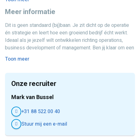
Veel verantwoordelijkheid en directe impact
Schakelen met partners, leveranciers en klanten
Meer informatie
(nationaal & internationaal)
Werken in een klein en ambitieus team
Ondersteunen bij financiële processen en administratie
Doorgroeimogelijkheden en persoonlijke ontwikkeling
Dit is geen standaard (bij)baan. Je zit dicht op de operatie
én strategie en leert hoe een groeiend bedrijf écht werkt.
Overzicht bewaken van projecten, kosten en voortgang
Informele werksfeer met borrels en teamuitjes
Ideaal als je jezelf wilt ontwikkelen richting operations,
Onboarden van nieuwe partners en samenwerkingen
business development of management. Ben jij klaar om een
Meewerken aan de lancering van nieuwe projecten of
sleutelrol te spelen binnen een groeiende organisatie?
Toon meer
producten
Solliciteer direct en bouw mee aan de volgende stap.
Structuur aanbrengen en processen verbeteren
Snel schakelen en oplossen van operationele uitdagingen
Onze recruiter
Kortom: jij zorgt dat de organisatie draait, groeit en steeds
Mark van Bussel
efficiënter wordt.
+31 88 522 00 40
Stuur mij een e-mail