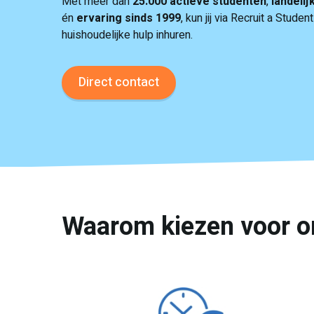
Met meer dan
25.000 actieve studenten
,
landelij
én
ervaring sinds 1999
, kun jij via Recruit a Studen
huishoudelijke hulp inhuren.
Direct contact
Waarom kiezen voor on