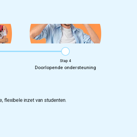
Stap
Doorlopende ondersteuning
 flexibele inzet van studenten.
 van 25.000 kandidaten.
week starten.
anging en opschaling van personeel.