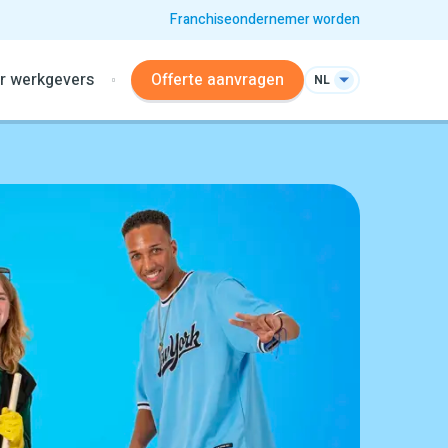
Franchiseondernemer worden
r werkgevers
Offerte aanvragen
NL