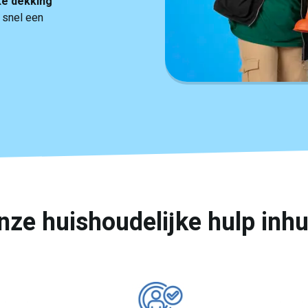
ke dekking
t snel een
ze huishoudelijke hulp inh