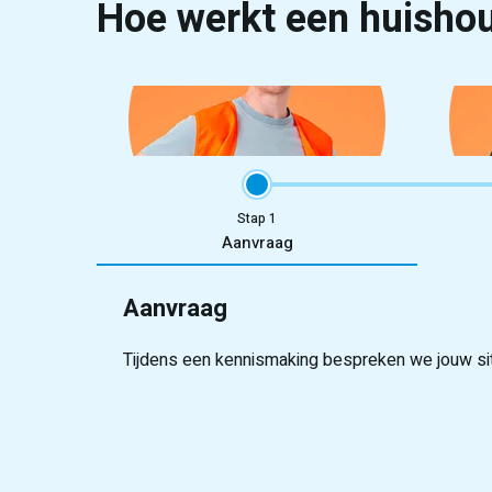
Hoe werkt een huishou
Stap
Aanvraag
Aanvraag
Tijdens een kennismaking bespreken we jouw situ
Onze recruiters screenen grondig op vaardighed
Binnen enkele dagen stellen we flexibele kandi
Onze studenten worden goed voorbereid, jij bepaa