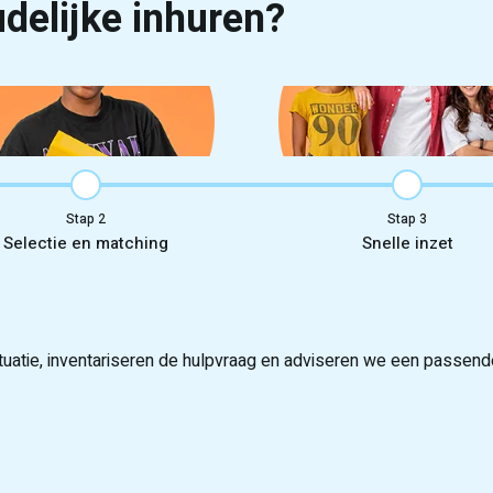
delijke inhuren?
Stap
Stap
Selectie en matching
Snelle inzet
atie, inventariseren de hulpvraag en adviseren we een passende,
en en motivatie en selecteren passende studenten uit onze pool
daten voor en dankzij onze pool kunnen studenten vaak dezelfde 
lt de introductie en wij ondersteunen continu bij planning, verv