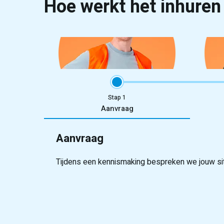
Hoe werkt het inhuren
Stap
Aanvraag
Aanvraag
Tijdens een kennismaking bespreken we jouw situ
Onze recruiters screenen grondig op vaardighed
Binnen enkele dagen stellen we flexibele kandi
Onze studenten worden goed voorbereid, jij bepaa