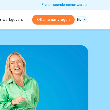
Franchiseondernemer worden
r werkgevers
Offerte aanvragen
NL