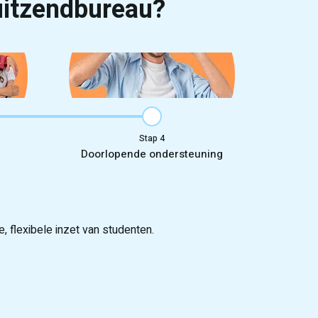
uitzendbureau?
Stap
Doorlopende ondersteuning
 flexibele inzet van studenten.
 van 25.000 kandidaten.
week starten.
anging en opschaling van personeel.