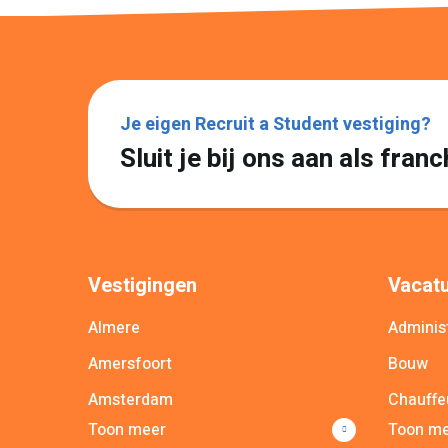
Je eigen Recruit a Student vestiging?
Sluit je bij ons aan als fra
Vestigingen
Vacatu
Almere
Administ
Amersfoort
Bouw
Amsterdam
Chauffe
Toon meer
Toon m
Apeldoorn
Commer