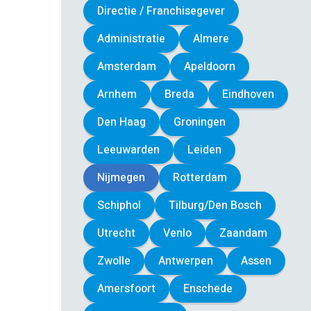
Directie / Franchisegever
Administratie
Almere
Amsterdam
Apeldoorn
Arnhem
Breda
Eindhoven
Den Haag
Groningen
Leeuwarden
Leiden
Nijmegen
Rotterdam
Schiphol
Tilburg/Den Bosch
Utrecht
Venlo
Zaandam
Zwolle
Antwerpen
Assen
Amersfoort
Enschede