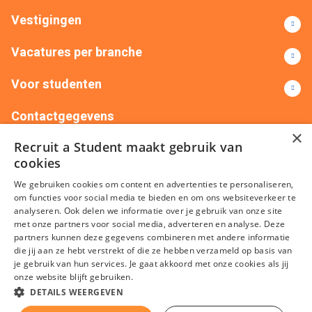
Vestigingen
Vacatures per branche
Voor studenten
Contactgegevens
×
Recruit a Student maakt gebruik van
+31(0)88 522 00 76
info@recruitastudent.nl
cookies
Alle vestigingen
We gebruiken cookies om content en advertenties te personaliseren,
om functies voor social media te bieden en om ons websiteverkeer te
analyseren. Ook delen we informatie over je gebruik van onze site
met onze partners voor social media, adverteren en analyse. Deze
partners kunnen deze gegevens combineren met andere informatie
die jij aan ze hebt verstrekt of die ze hebben verzameld op basis van
je gebruik van hun services. Je gaat akkoord met onze cookies als jij
onze website blijft gebruiken.
Algemene voorwaarden
Privacy
Cookies
Disclaimer
DETAILS WEERGEVEN
Sitemap