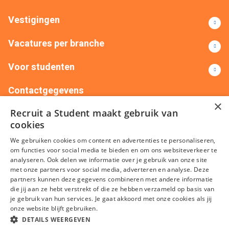
Vestigingen
Vacatures per branche
Voor studenten
Contactgegevens
×
Recruit a Student maakt gebruik van
+31(0)88 522 00 76
info@recruitastudent.nl
cookies
Alle vestigingen
We gebruiken cookies om content en advertenties te personaliseren,
om functies voor social media te bieden en om ons websiteverkeer te
analyseren. Ook delen we informatie over je gebruik van onze site
met onze partners voor social media, adverteren en analyse. Deze
partners kunnen deze gegevens combineren met andere informatie
die jij aan ze hebt verstrekt of die ze hebben verzameld op basis van
je gebruik van hun services. Je gaat akkoord met onze cookies als jij
onze website blijft gebruiken.
Algemene voorwaarden
Privacy
Cookies
Disclaimer
DETAILS WEERGEVEN