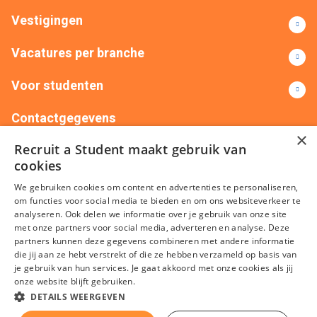
Vestigingen
Vacatures per branche
Voor studenten
Contactgegevens
×
Recruit a Student maakt gebruik van
+31(0)88 522 00 76
info@recruitastudent.nl
cookies
Alle vestigingen
We gebruiken cookies om content en advertenties te personaliseren,
om functies voor social media te bieden en om ons websiteverkeer te
analyseren. Ook delen we informatie over je gebruik van onze site
met onze partners voor social media, adverteren en analyse. Deze
partners kunnen deze gegevens combineren met andere informatie
die jij aan ze hebt verstrekt of die ze hebben verzameld op basis van
je gebruik van hun services. Je gaat akkoord met onze cookies als jij
onze website blijft gebruiken.
Algemene voorwaarden
Privacy
Cookies
Disclaimer
DETAILS WEERGEVEN
Sitemap