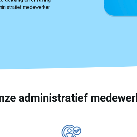
ke dekking
én
ervaring
administratief medewerker
nze administratief medewer