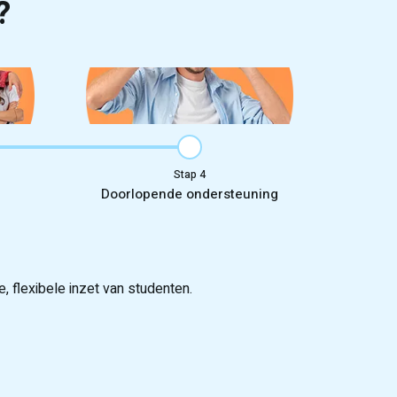
?
Stap
Doorlopende ondersteuning
 flexibele inzet van studenten.
 van 25.000 kandidaten.
week starten.
anging en opschaling van personeel.