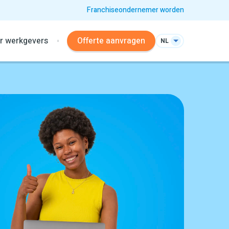
Franchiseondernemer worden
r werkgevers
Offerte aanvragen
NL