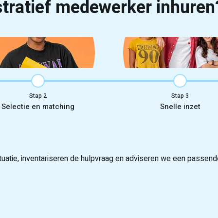
tratief medewerker inhuren
Stap
Stap
Selectie en matching
Snelle inzet
atie, inventariseren de hulpvraag en adviseren we een passende,
en en motivatie en selecteren passende studenten uit onze pool
daten voor en dankzij onze pool kunnen studenten vaak dezelfde 
lt de introductie en wij ondersteunen continu bij planning, verv