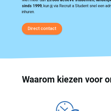
Met meer dan
25.000 actieve studenten
,
landelij
sinds 1999
, kun jij via Recruit a Student snel een 
inhuren.
Direct contact
Waarom kiezen voor o