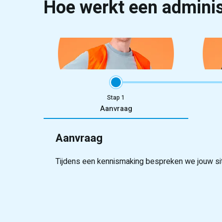
Hoe werkt een adminis
Stap
Aanvraag
Aanvraag
Tijdens een kennismaking bespreken we jouw situ
Onze recruiters screenen grondig op vaardighed
Binnen enkele dagen stellen we flexibele kandi
Onze studenten worden goed voorbereid, jij bepaa