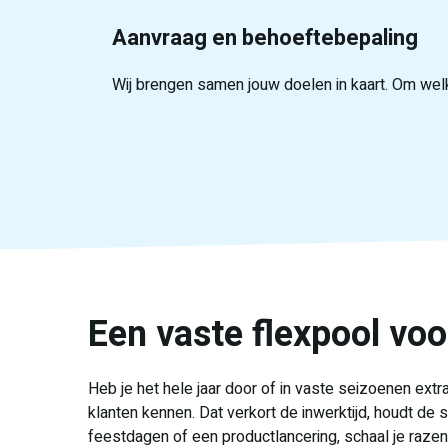
Aanvraag en behoeftebepaling
Wij brengen samen jouw doelen in kaart. Om wel
Uit onze pool van
Vaak draait jouw bezetting binnen enkele dagen
Jouw vaste aanspreekpunt bij Recruit a Student b
meer dan 25.000 studenten
Een vaste flexpool voo
Heb je het hele jaar door of in vaste seizoenen ex
klanten kennen. Dat verkort de inwerktijd, houdt de 
feestdagen of een productlancering, schaal je razen