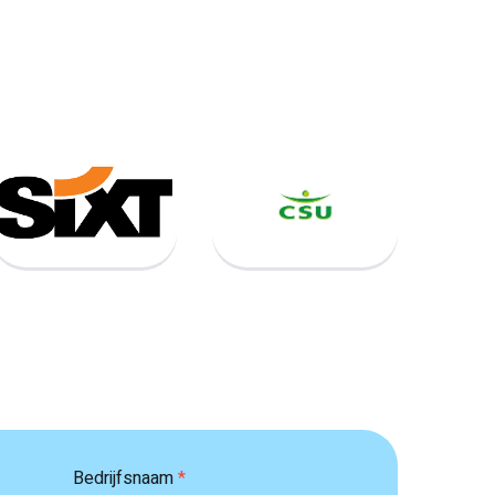
Bedrijfsnaam
*