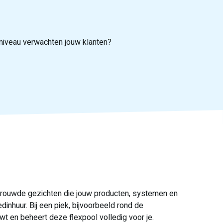
eniveau verwachten jouw klanten?
inzet is doorgaans binnen één week geregeld.
ij drukke én rustige periodes.
n jouw klanten.
ertrouwde gezichten die jouw producten, systemen en
dinhuur. Bij een piek, bijvoorbeeld rond de
wt en beheert deze flexpool volledig voor je.