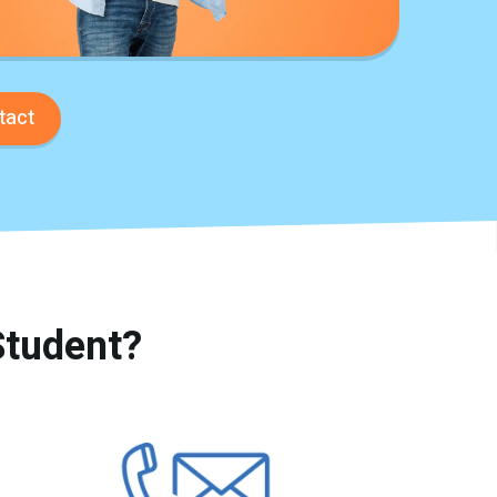
tact
Student?