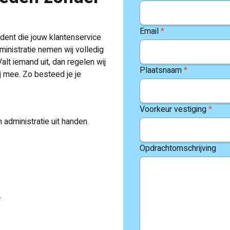
Email
*
udent die jouw klantenservice
ministratie nemen wij volledig
 Valt iemand uit, dan regelen wij
Plaatsnaam
*
j mee. Zo besteed je je
Voorkeur vestiging
*
 administratie uit handen.
.
Opdrachtomschrijving
.