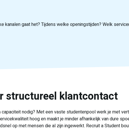
ke kanalen gaat het? Tijdens welke openingstijden? Welk servic
 met inwerking op jouw systemen en tone of voice. De volledige 
ewaakt de kwaliteit, stuurt bij waar nodig en schaalt met je mee b
screenen en selecteren wij kandidaten die passen bij jouw merk e
r structureel klantcontact
tra capaciteit nodig? Met een vaste studentenpool werk je met v
servicekwaliteit hoog en maakt je minder afhankelijk van dure spoe
dsnel op met mensen die al zijn ingewerkt. Recruit a Student bou