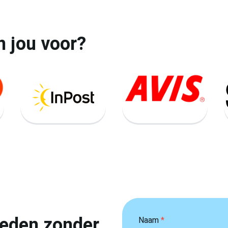
n jou voor?
teden zonder
Naam
*