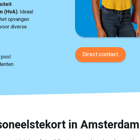
iteit
m (HvA)
. Ideaal
n het opvangen
voor diverse
Direct contact
 pool
denten
rsoneelstekort in Amsterdam