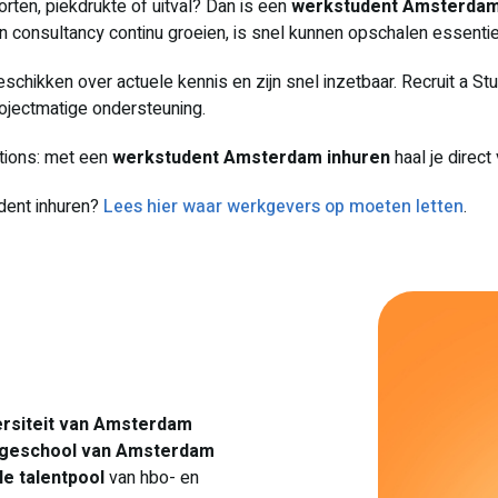
ten, piekdrukte of uitval? Dan is een
werkstudent Amsterdam
n consultancy continu groeien, is snel kunnen opschalen essentie
eschikken over actuele kennis en zijn snel inzetbaar. Recruit a St
projectmatige ondersteuning.
rations: met een
werkstudent Amsterdam inhuren
haal je direct 
dent inhuren?
Lees hier waar werkgevers op moeten letten
.
ersiteit van Amsterdam
Hogeschool van Amsterdam
le talentpool
van hbo- en