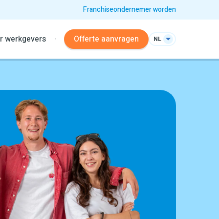
Franchiseondernemer worden
r werkgevers
Offerte aanvragen
NL