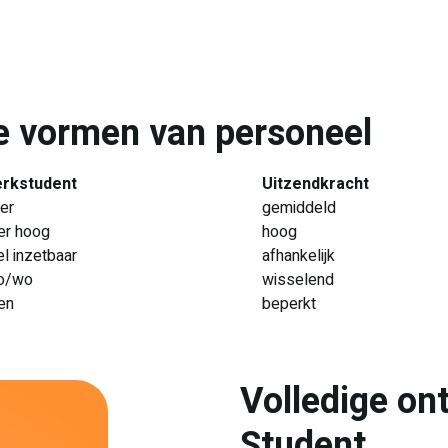
e vormen van personeel
rkstudent
Uitzendkracht
er
gemiddeld
er hoog
hoog
l inzetbaar
afhankelijk
o/wo
wisselend
en
beperkt
Volledige ont
Student