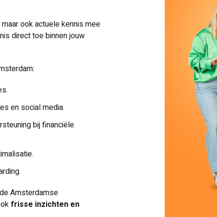
t, maar ook actuele kennis mee
nis direct toe binnen jouw
Amsterdam:
es.
s en social media.
teuning bij financiële
malisatie.
rding.
en de Amsterdamse
 ook
frisse inzichten en