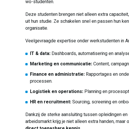
wo-studenten.
Deze studenten brengen niet alleen extra capacitei
uit hun studie. Ze schakelen snel en passen hun ken
organisatie.
Veelgevraagde expertise onder werkstudenten in 
IT & data:
Dashboards, automatisering en analys
Marketing en communicatie:
Content, campagne
Finance en administratie:
Rapportages en onders
processen.
Logistiek en operations:
Planning en procesopti
HR en recruitment:
Sourcing, screening en onboa
Dankzij de sterke aansluiting tussen opleidingen 
arbeidsmarkt krijg je niet alleen extra handen, maar
direct toepasbare kennis
.