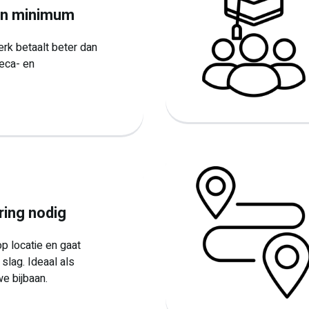
en minimum
k betaalt beter dan
eca- en
ring nodig
 op locatie en gaat
slag. Ideaal als
e bijbaan.