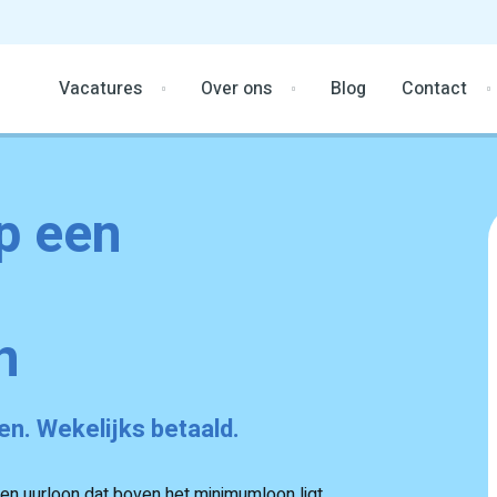
Vacatures
Over ons
Blog
Contact
p een
n
gen. Wekelijks betaald.
een uurloon dat boven het minimumloon ligt.