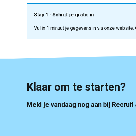
Stap 1 - Schrijf je gratis in
Vul in 1 minuut je gegevens in via onze website.
Stap 2 - Geef je beschikbaarheid door
Stap 3 - Start en verdien!
Klaar om te starten?
Meld je vandaag nog aan bij Recruit 