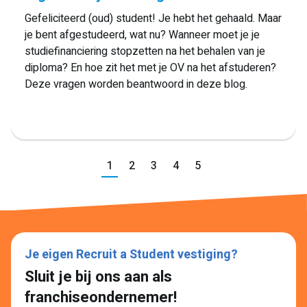
Gefeliciteerd (oud) student! Je hebt het gehaald. Maar
je bent afgestudeerd, wat nu? Wanneer moet je je
studiefinanciering stopzetten na het behalen van je
diploma? En hoe zit het met je OV na het afstuderen?
Deze vragen worden beantwoord in deze blog.
Vorige
1
2
3
4
5
Volgende
Je eigen Recruit a Student vestiging?
Sluit je bij ons aan als
Lees meer
franchiseondernemer!