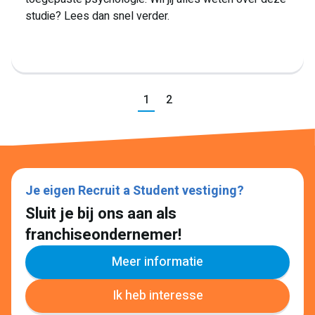
studie? Lees dan snel verder.
Vorige
1
2
Volgende
Je eigen Recruit a Student vestiging?
Sluit je bij ons aan als
Lees meer
franchiseondernemer!
Meer informatie
Ik heb interesse